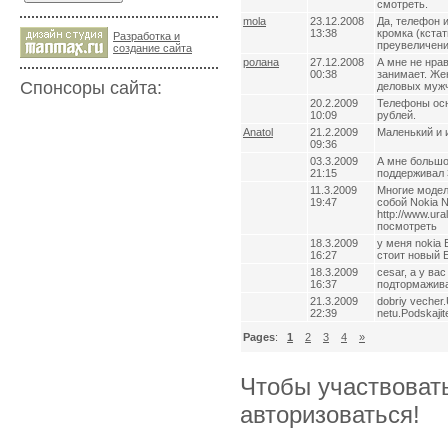
смотреть.
mola
23.12.2008
Да, телефон 
13:38
кромка (кстат
Разработка и
преувеличени
cоздание сайта
ролана
27.12.2008
А мне не нра
00:38
занимает. Же
Спонсоры сайта:
деловых мужч
20.2.2009
Телефоны осн
10:09
рублей.
Anatol
21.2.2009
Маленький и 
09:36
03.3.2009
А мне большо
21:15
поддерживал 3
11.3.2009
Многие модел
19:47
собой Nokia 
http://www.ur
посмотреть
18.3.2009
у меня nokia
16:27
стоит новый E
18.3.2009
cesar, а у ва
16:37
подтормажива
21.3.2009
dobriy vecher
22:39
netu.Podskajit
Pages
:
1
2
3
4
»
Чтобы участвоват
авторизоваться!