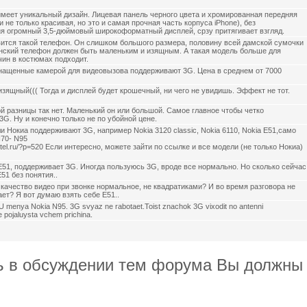
имеет уникальный дизайн. Лицевая панель черного цвета и хромированная передняя
и не только красивая, но это и самая прочная часть корпуса iPhone), без
я огромный 3,5-дюймовый широкоформатный дисплей, срзу притягивает взгляд.
вится такой телефон. Он слишком большого размера, половину всей дамской сумочки
нский телефон должен быть маленьким и изящным. А такая модель больше для
ин в костюмах подходит.
ащенные камерой для видеовызова поддерживают 3G. Цена в среднем от 7000
изящный((( Тогда и дисплей будет крошечный, ни чего не увидишь. Эффект не тот.
й разницы так нет. Маленький он или большой. Самое главное чтобы четко
G. Ну и конечно только не по убойной цене.
и Нокиа поддерживают 3G, например Nokia 3120 classic, Nokia 6110, Nokia E51,само
N70- N95
altel.ru/?p=520 Если интересно, можете зайти по ссылке и все модели (не только Нокиа)
 E51, поддерживает 3G. Иногда пользуюсь 3G, вроде все нормально. Но сколько сейчас
51 без понятия..
с качество видео при звонке нормальное, не квадратиками? И во время разговора не
ет? Я вот думаю взять себе E51..
.U menya Nokia N95. 3G svyaz ne rabotaet.Toist znachok 3G vixodit no antenni
e pojaluysta vchem prichina.
ь в обсуждении тем форума Вы должны