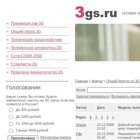
сотовая с
Преимущества 3G
Общий обзор 3G
Технические характеристики
Телефонная аппаратура 3G
Сети CDMA-2000
Стандарты 3G
Передача данных в сетях 3G
Главная
»
форум
»
Общий форум по 3G
Голосование:
Логин:
Зарегистрироваться
|
Вспомнить парол
Какую сумму Вы готовы будете
ежемесячно тратить на 3G связь если она
появится в России?
Автор
Дата
Модель тел
До 300 рублей
До 1000 рублей
Pages
:
1
2
3
4
»
От 1000 до 3000 рублей
Элена
15.12.2008
Добрый вечер
21:52
цену пожалуй
Свыше 3000 рублей
Filin
23.12.2008
Уважаемая Эл
Результаты опроса
09:40
сотовый теле