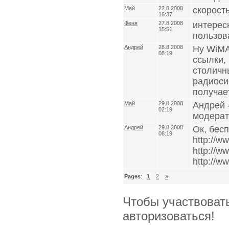
Май
22.8.2008
скорость
16:37
Феня
27.8.2008
интерес
15:51
пользова
Андрей
28.8.2008
Ну WiMA
08:19
ссылки, 
столичн
радиоси
получае
Май
29.8.2008
Андрей -
02:19
модерат
Андрей
29.8.2008
Ок, бес
08:19
http://ww
http://ww
http://w
Pages
:
1
2
»
Чтобы участвоват
авторизоваться!