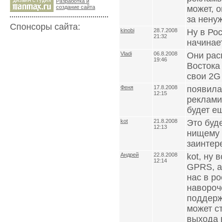
Разработка и
cоздание сайта
может, 
за нену
Спонсоры сайта:
kinobi
28.7.2008
Ну в Ро
21:32
начинае
Vladi
06.8.2008
Они рас
19:46
Востока
свои 2G
Феня
17.8.2008
появила
12:15
рекламир
будет ещ
kot
21.8.2008
Это буд
12:13
нищему 
заинтере
Андрей
22.8.2008
kot, ну
12:14
GPRS, а
нас в р
навороч
поддерж
может с
выхода в