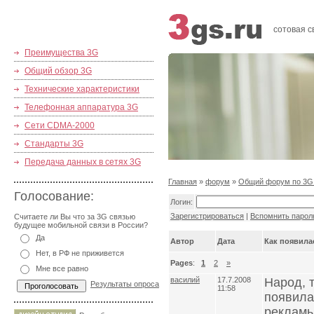
сотовая с
Преимущества 3G
Общий обзор 3G
Технические характеристики
Телефонная аппаратура 3G
Сети CDMA-2000
Стандарты 3G
Передача данных в сетях 3G
Главная
»
форум
»
Общий форум по 3G
Голосование:
Логин:
Зарегистрироваться
|
Вспомнить парол
Считаете ли Вы что за 3G связью
будущее мобильной связи в России?
Да
Автор
Дата
Как появилас
Нет, в РФ не приживется
Pages
:
1
2
»
Мне все равно
василий
17.7.2008
Народ, т
Результаты опроса
11:58
появила
рекламы